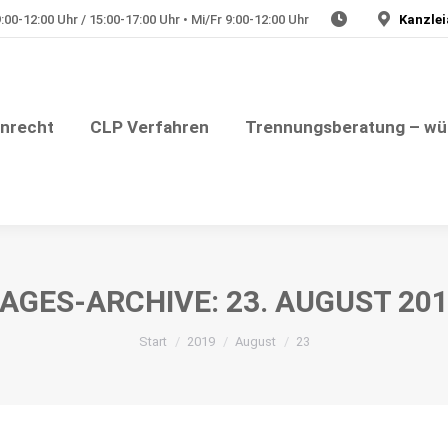
00-12:00 Uhr / 15:00-17:00 Uhr • Mi/Fr 9:00-12:00 Uhr
Kanzlei
Julia Plate – Rechtsanwältin
nungsberatung – würdevolle Trennung
Medizinrech
enrecht
CLP Verfahren
Trennungsberatung – wü
AGES-ARCHIVE:
23. AUGUST 20
Sie befinden sich hier:
Start
2019
August
23