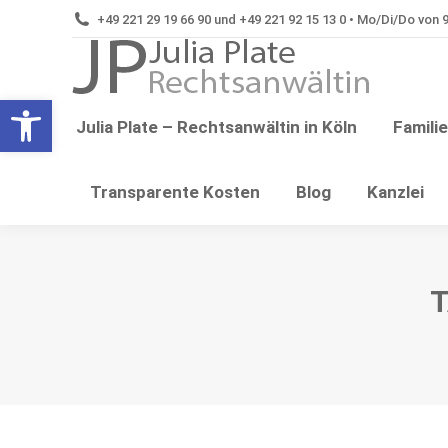
+49 221 29 19 66 90 und +49 221 92 15 13 0 • Mo/Di/Do von 9:
Tren
Open toolbar
Julia Plate – Rechtsanwältin in Köln
Famili
Transparente Kosten
Blog
Kanzlei
T