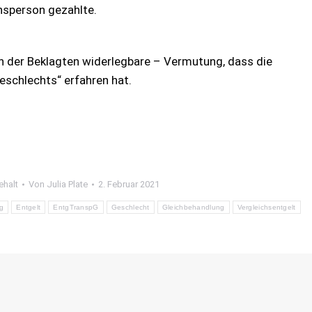
chsperson gezahlte.
n der Beklagten widerlegbare – Vermutung, dass die
eschlechts“ erfahren hat.
ehalt
Von
Julia Plate
2. Februar 2021
g
Entgelt
EntgTranspG
Geschlecht
Gleichbehandlung
Vergleichsentgelt