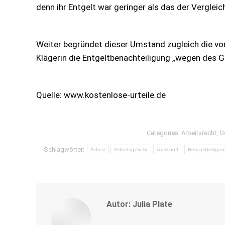
denn ihr Entgelt war geringer als das der Verglei
Weiter begründet dieser Umstand zugleich die vo
Klägerin die Entgeltbenachteiligung „wegen des G
Quelle: www.kostenlose-urteile.de
Categories:
Arbeitsrecht
,
G
Schlagwörter:
Arbeit
Arbeitsgericht
Auskunft
Benachteiligun
Autor:
Julia Plate