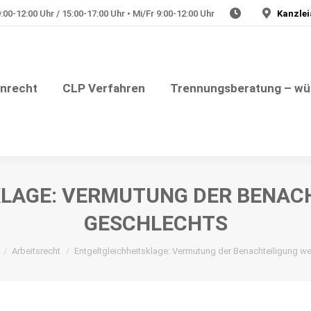
00-12:00 Uhr / 15:00-17:00 Uhr • Mi/Fr 9:00-12:00 Uhr
Kanzlei
Julia Plate – Rechtsanwältin
nungsberatung – würdevolle Trennung
Medizinrech
enrecht
CLP Verfahren
Trennungsberatung – wü
LAGE: VERMUTUNG DER BENAC
GESCHLECHTS
befinden sich hier:
Arbeitsrecht
Entgeltgleichheitsklage: Vermutung der Benachteiligung 