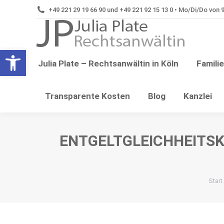
+49 221 29 19 66 90 und +49 221 92 15 13 0 • Mo/Di/Do von 9:
Tren
Open toolbar
Julia Plate – Rechtsanwältin in Köln
Famili
Transparente Kosten
Blog
Kanzlei
ENTGELTGLEICHHEITSK
Sie 
Start