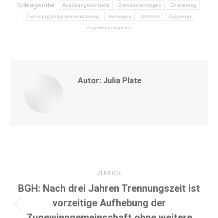
Schlagwörter:
Ausübungskontrolle
Betriebsvermögen
Ehevertrag
Trennungsfolgenvereinbarung
Vermögen
Wirksam
Zugewinn
Zugewinnausgleich
Autor:
Julia Plate
Kommentarnavigation
ZURÜCK
BGH: Nach drei Jahren Trennungszeit ist
vorzeitige Aufhebung der
Vorheriger
Zugewinngemeinschaft ohne weitere