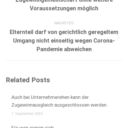
Beitrag:
Voraussetzungen möglich
NÄCHSTES
Elternteil darf von gerichtlich geregeltem
Nächster
Umgang nicht einseitig wegen Corona-
Beitrag:
Pandemie abweichen
Related Posts
Auch bei Unternehmerehen kann der
Zugewinnausgleich ausgeschlossen werden.
1. September 2025
Für wen eignen sich