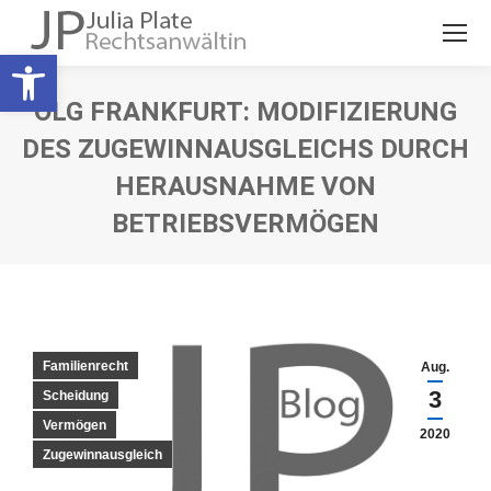
Open toolbar
OLG FRANKFURT: MODIFIZIERUNG
DES ZUGEWINNAUSGLEICHS DURCH
HERAUSNAHME VON
BETRIEBSVERMÖGEN
Sie befinden sich hier:
Familienrecht
Aug.
3
Scheidung
Vermögen
2020
Zugewinnausgleich