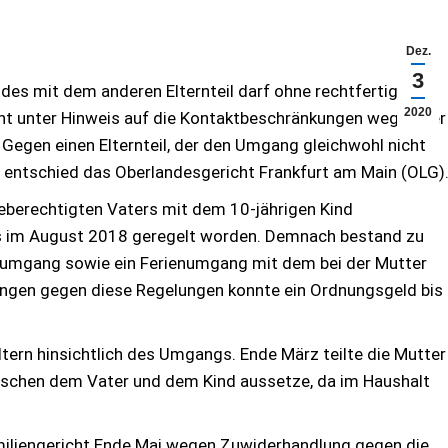
Dez.
3
ndes mit dem anderen Elternteil darf ohne rechtfertigende
2020
ht unter Hinweis auf die Kontak­tbeschränkungen wegen der
Gegen einen Elternteil, der den Umgang gleichwohl nicht
 entschied das Oberlandesgericht Frankfurt am Main (OLG)
berechtigten Vaters mit dem 10-jährigen Kind
ts im August 2018 geregelt worden. Demnach bestand zu
umgang sowie ein Ferienumgang mit dem bei der Mutter
ngen gegen diese Regelungen konnte ein Ordnungsgeld bis
ern hinsichtlich des Umgangs. Ende März teilte die Mutter
ischen dem Vater und dem Kind aussetze, da im Haushalt
miliengericht Ende Mai wegen Zuwiderhandlung gegen die