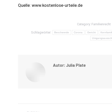
Quelle: www.kostenlose-urteile.de
Category:
Familienrecht
Schlagwörter:
Beschwerde
Corona
Gericht
Kernfamil
Umgangsaussch
Autor:
Julia Plate
Kommentarnavigation