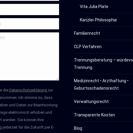
Vita Julia Plate
Kanzlei-Philosophie
Familienrecht
CLP Verfahren
Trennungsberatung – würdevol
Trennung
Medizinrecht • Arzthaftung •
Geburtsschadensrecht
be die
Datenschutzerklärung
zur
enommen. Ich stimme zu, dass
Verwaltungsrecht
aben und Daten zur Beantwortung
rage elektronisch erhoben und
Transparente Kosten
t werden. Sie können Ihre
g jederzeit für die Zukunft per E-
Blog