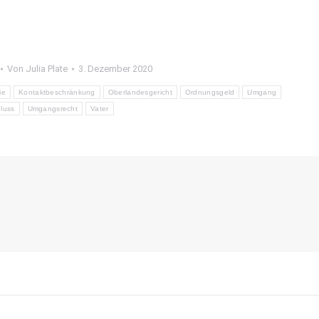
Von
Julia Plate
3. Dezember 2020
ie
Kontaktbeschränkung
Oberlandesgericht
Ordnungsgeld
Umgang
luss
Umgangsrecht
Vater