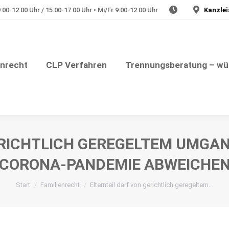
00-12:00 Uhr / 15:00-17:00 Uhr • Mi/Fr 9:00-12:00 Uhr
Kanzlei
Julia Plate – Rechtsanwältin
nungsberatung – würdevolle Trennung
Medizinrech
enrecht
CLP Verfahren
Trennungsberatung – wü
RICHTLICH GEREGELTEM UMGAN
CORONA-PANDEMIE ABWEICHE
Sie befinden sich hier:
Start
Familienrecht
Elternteil darf von gerichtlich geregeltem…