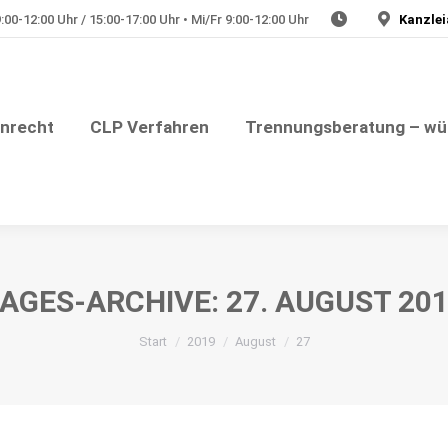
00-12:00 Uhr / 15:00-17:00 Uhr • Mi/Fr 9:00-12:00 Uhr
Kanzlei
Julia Plate – Rechtsanwältin
nungsberatung – würdevolle Trennung
Medizinrech
enrecht
CLP Verfahren
Trennungsberatung – wü
AGES-ARCHIVE:
27. AUGUST 20
Sie befinden sich hier:
Start
2019
August
27