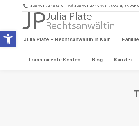
+49 221 29 19 66 90 und +49 221 92 15 13 0 • Mo/Di/Do von 9:
Tren
Open toolbar
Julia Plate – Rechtsanwältin in Köln
Famili
Transparente Kosten
Blog
Kanzlei
T