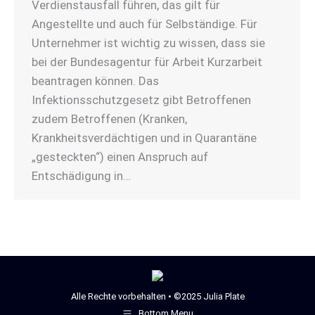
Verdienstausfall führen, das gilt für
Angestellte und auch für Selbständige. Für
Unternehmer ist wichtig zu wissen, dass sie
bei der Bundesagentur für Arbeit Kurzarbeit
beantragen können. Das
Infektionsschutzgesetz gibt Betroffenen
zudem Betroffenen (Kranken,
Krankheitsverdächtigen und in Quarantäne
„gesteckten“) einen Anspruch auf
Entschädigung in…
Alle Rechte vorbehalten • ©2025 Julia Plate
Bottom Menu