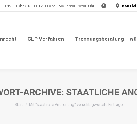
00-12:00 Uhr / 15:00-17:00 Uhr • Mi/Fr 9:00-12:00 Uhr
Kanzlei
Julia Plate – Rechtsanwältin
nungsberatung – würdevolle Trennung
Medizinrech
enrecht
CLP Verfahren
Trennungsberatung – wü
ORT-ARCHIVE:
STAATLICHE A
Sie befinden sich hier:
Start
Mit "staatliche Anordnung" verschlagwortete Einträge