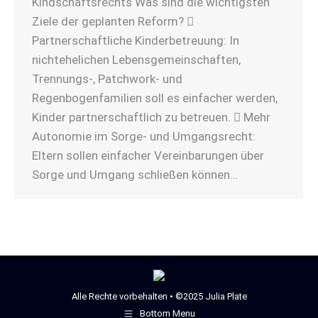
Kindschaftsrechts Was sind die wichtigsten
Ziele der geplanten Reform? 
Partnerschaftliche Kinderbetreuung: In
nichtehelichen Lebensgemeinschaften,
Trennungs-, Patchwork- und
Regenbogenfamilien soll es einfacher werden,
Kinder partnerschaftlich zu betreuen.  Mehr
Autonomie im Sorge- und Umgangsrecht:
Eltern sollen einfacher Vereinbarungen über
Sorge und Umgang schließen können…
Alle Rechte vorbehalten • ©2025 Julia Plate
Bottom Menu