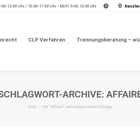
00-12:00 Uhr / 15:00-17:00 Uhr • Mi/Fr 9:00-12:00 Uhr
Kanzlei
Julia Plate – Rechtsanwältin
nungsberatung – würdevolle Trennung
Medizinrech
enrecht
CLP Verfahren
Trennungsberatung – wü
SCHLAGWORT-ARCHIVE:
AFFAIR
Sie befinden sich hier:
Start
Mit "Affaire" verschlagwortete Einträge