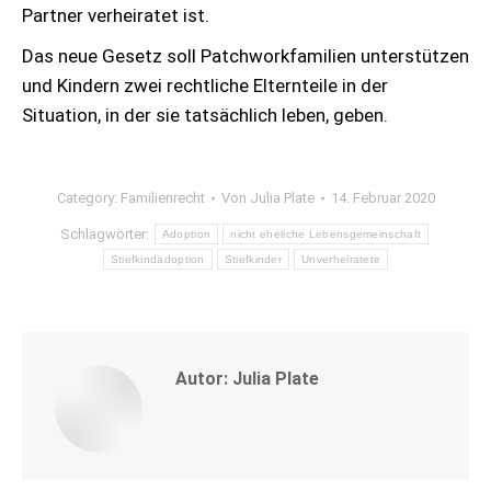
Partner verheiratet ist.
Das neue Gesetz soll Patchworkfamilien unterstützen
und Kindern zwei rechtliche Elternteile in der
Situation, in der sie tatsächlich leben, geben.
Category:
Familienrecht
Von
Julia Plate
14. Februar 2020
Schlagwörter:
Adoption
nicht eheliche Lebensgemeinschaft
Stiefkindadoption
Stiefkinder
Unverheiratete
Autor:
Julia Plate