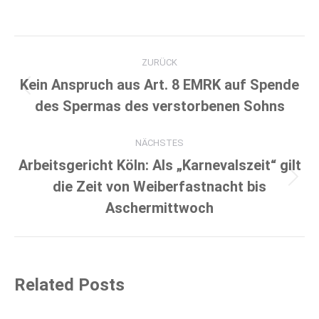
Kommentarnavigation
ZURÜCK
Kein Anspruch aus Art. 8 EMRK auf Spende
Vorheriger
des Spermas des verstorbenen Sohns
Beitrag:
NÄCHSTES
Arbeitsgericht Köln: Als „Karnevalszeit“ gilt
Nächster
die Zeit von Weiberfastnacht bis
Beitrag:
Aschermittwoch
Related Posts